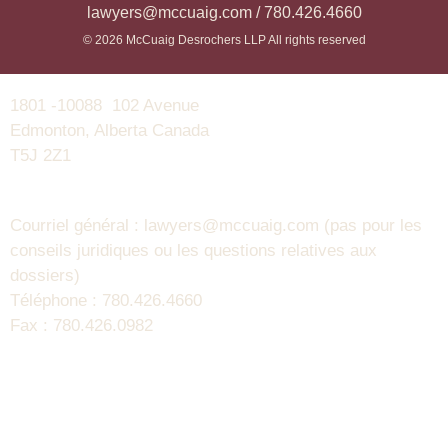
lawyers@mccuaig.com / 780.426.4660
© 2026 McCuaig Desrochers LLP All rights reserved
1801 -10088 102 Avenue
Edmonton, Alberta Canada
T5J 2Z1
Courriel général : lawyers@mccuaig.com (pas pour les
conseils juridiques ou les questions relatives aux
dossiers)
Téléphone : 780.426.4660
Fax : 780.426.0982