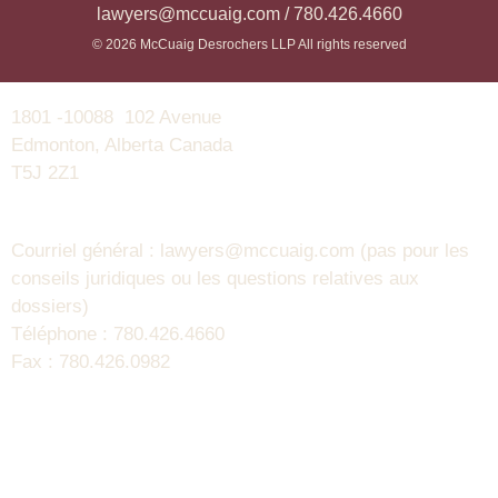
lawyers@mccuaig.com / 780.426.4660
© 2026 McCuaig Desrochers LLP All rights reserved
1801 -10088 102 Avenue
Edmonton, Alberta Canada
T5J 2Z1
Courriel général : lawyers@mccuaig.com (pas pour les
conseils juridiques ou les questions relatives aux
dossiers)
Téléphone : 780.426.4660
Fax : 780.426.0982