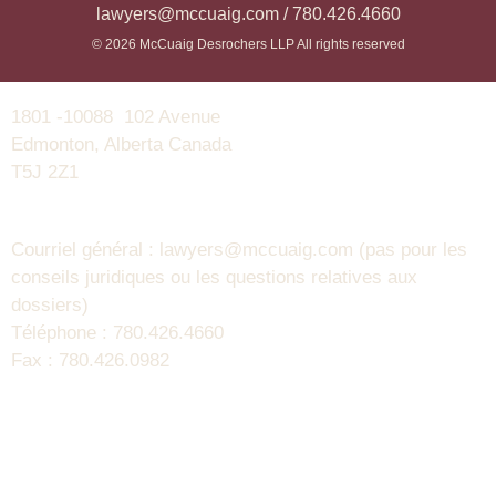
lawyers@mccuaig.com / 780.426.4660
© 2026 McCuaig Desrochers LLP All rights reserved
1801 -10088 102 Avenue
Edmonton, Alberta Canada
T5J 2Z1
Courriel général : lawyers@mccuaig.com (pas pour les
conseils juridiques ou les questions relatives aux
dossiers)
Téléphone : 780.426.4660
Fax : 780.426.0982