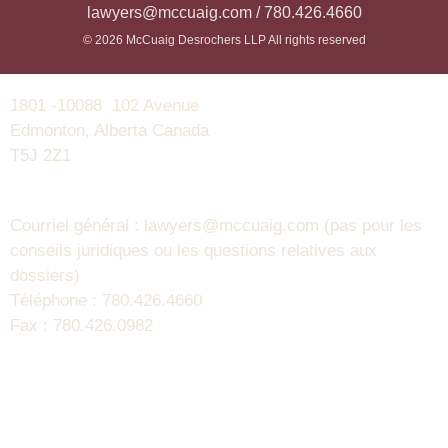
lawyers@mccuaig.com / 780.426.4660
© 2026 McCuaig Desrochers LLP All rights reserved
1801 -10088 102 Avenue
Edmonton, Alberta Canada
T5J 2Z1
Courriel général : lawyers@mccuaig.com (pas pour les
conseils juridiques ou les questions relatives aux
dossiers)
Téléphone : 780.426.4660
Fax : 780.426.0982