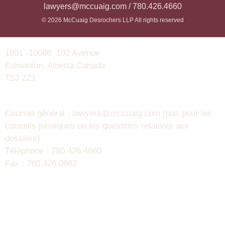
lawyers@mccuaig.com / 780.426.4660
© 2026 McCuaig Desrochers LLP All rights reserved
1801 -10088 102 Avenue
Edmonton, Alberta Canada
T5J 2Z1
Courriel général : lawyers@mccuaig.com (pas pour les
conseils juridiques ou les questions relatives aux
dossiers)
Téléphone : 780.426.4660
Fax : 780.426.0982