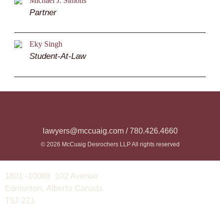
Michael J. Simons
Partner
Eky Singh
Student-At-Law
lawyers@mccuaig.com / 780.426.4660
© 2026 McCuaig Desrochers LLP All rights reserved
1801 -10088 102 Avenue
Edmonton, Alberta Canada
T5J 2Z1