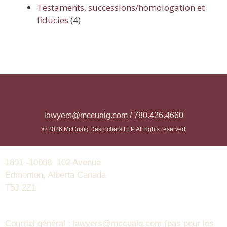
Testaments, successions/homologation et
fiducies
(4)
lawyers@mccuaig.com / 780.426.4660
© 2026 McCuaig Desrochers LLP All rights reserved
1801 -10088 102 Avenue
Edmonton, Alberta Canada
T5J 2Z1
Courriel général : lawyers@mccuaig.com (pas pour les